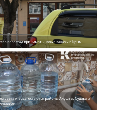
zon перестал принимать новые заказы в Крым
ез света и воды остаются районы Алушты, Судака и
Феодосии