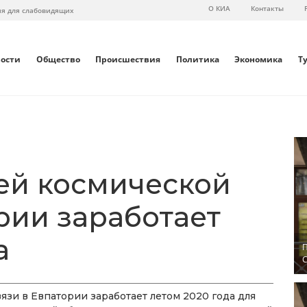
О КИА
Контакты
ия для слабовидящих
вости
Общество
Происшествия
Политика
Экономика
Т
ей космической
рии заработает
а
П
С
язи в Евпатории заработает летом 2020 года для