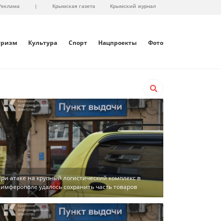
Реклама
|
Крымская газета
Крымский журнал
уризм
Культура
Спорт
Нацпроекты
Фото
ри атаке на крупный логистический комплекс в
имферополе удалось сохранить часть товаров