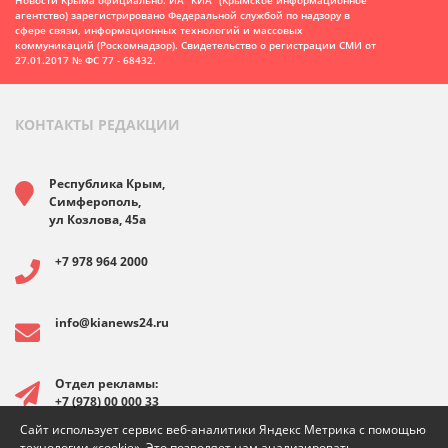
Новости Крыма официально. ИА "КИА" (Крымское информационное
агентство)
зарегистрировано Федеральной службой по надзору в
сфере связи, информационных технологий и массовых
коммуникаций (Роскомнадзор). Свидетельство о регистрации СМИ от
27.01.2017 № ФС 77 - 68432.
КОНТАКТЫ РЕДАКЦИИ
Республика Крым,
Симферополь,
ул Козлова, 45а
+7 978 964 2000
info@kianews24.ru
Отдел рекламы:
+7 (978) 00 000 33
Сайт использует сервис веб-аналитики Яндекс Метрика с помощью
технологии «cookie». Это позволяет нам анализировать