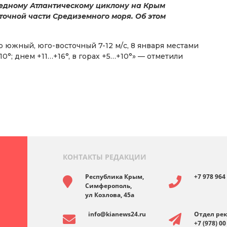
ередному Атлантическому циклону на Крым
точной части Средиземного моря. Об этом
р южный, юго-восточный 7-12 м/с, 8 января местами
0°; днем +11…+16°, в горах +5…+10°» — отметили
ла года погасили
ублей долгов по