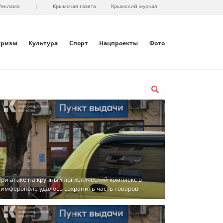
Реклама
|
Крымская газета
Крымский журнал
уризм
Культура
Спорт
Нацпроекты
Фото
ри атаке на крупный логистический комплекс в
имферополе удалось сохранить часть товаров