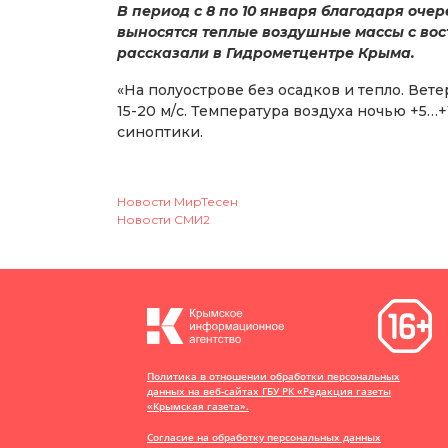
В период с 8 по 10 января благодаря оч
выносятся теплые воздушные массы с вос
рассказали в Гидрометцентре Крыма.
«На полуострове без осадков и тепло. Вете
15-20 м/с. Температура воздуха ночью +5…+1
синоптики.
Новости МирТесен
Новости СМИ2
13:37, 07 августа 2026
В Крыму с нача
более 20 млн р
зарплате