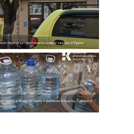
zon перестал принимать новые заказы в Крым
ез света и воды остаются районы Алушты, Судака и
Феодосии