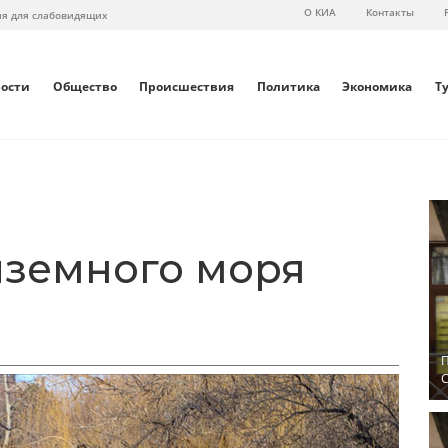
О КИА
Контакты
ия для слабовидящих
вости
Общество
Происшествия
Политика
Экономика
Т
иземного моря
П
С