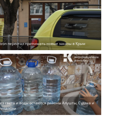
zon перестал принимать новые заказы в Крым
ез света и воды остаются районы Алушты, Судака и
Феодосии