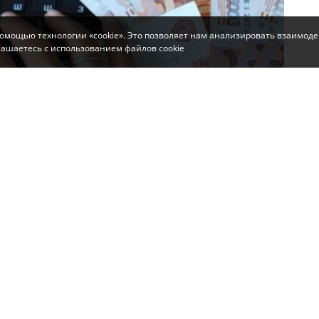
помощью технологии «cookie». Это позволяет нам анализировать взаимоде
глашаетесь с использованием файлов cookie
дения признали виновным в публичном
сообщили в пресс-службе управления ФСБ по
м
.