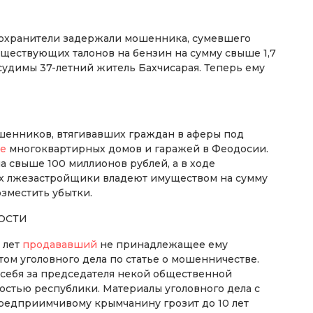
воохранители задержали мошенника, сумевшего
ествующих талонов на бензин на сумму свыше 1,7
судимы 37-летний житель Бахчисарая. Теперь ему
ошенников, втягивавших граждан в аферы под
ве
многоквартирных домов и гаражей в Феодосии.
 свыше 100 миллионов рублей, а в ходе
рых лжезастройщики владеют имуществом на сумму
озместить убытки.
ОСТИ
 лет
продававший
не принадлежащее ему
ом уголовного дела по статье о мошенничестве.
 себя за председателя некой общественной
остью республики. Материалы уголовного дела с
 предприимчивому крымчанину грозит до 10 лет