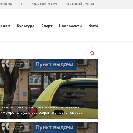
Реклама
|
Крымская газета
Крымский журнал
уризм
Культура
Спорт
Нацпроекты
Фото
ри атаке на крупный логистический комплекс в
имферополе удалось сохранить часть товаров