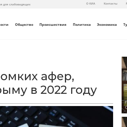
О КИА
Контакты
ия для слабовидящих
вости
Общество
Происшествия
Политика
Экономика
Т
ромких афер,
ыму в 2022 году
П
С