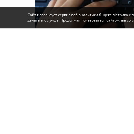
Сайт использует сервис веб-аналитики Яндекс Метрика с 
делать его лучше. Продолжая пользоваться сайтом, вы со
Фото: Автор
В Алупке местного жителя 1971 года рож
оправдании терроризма в сети. Об этом 
Крыму и Севастополю, - передает
КП-Кры