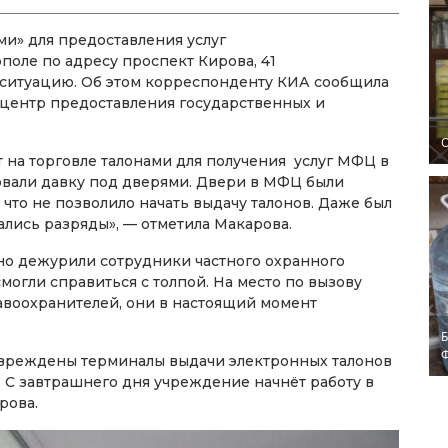
ми» для предоставления услуг
оле по адресу проспект Кирова, 41
ситуацию. Об этом корреспонденту КИА сообщила
центр предоставления государственных и
O
т на торговле талонами для получения услуг МФЦ в
овали давку под дверями. Двери в МФЦ были
 что не позволило начать выдачу талонов. Даже был
ались разряды», — отметила Макарова.
ычно дежурили сотрудники частного охранного
могли справиться с толпой. На место по вызову
воохранителей, они в настоящий момент
Б
овреждены терминалы выдачи электронных талонов
. С завтрашнего дня учреждение начнёт работу в
рова.