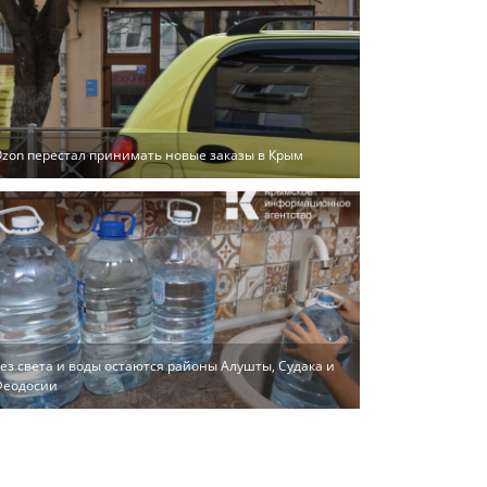
zon перестал принимать новые заказы в Крым
ез света и воды остаются районы Алушты, Судака и
Феодосии