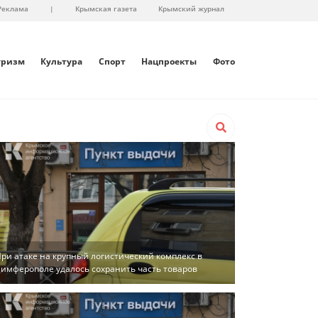
Реклама
|
Крымская газета
Крымский журнал
уризм
Культура
Спорт
Нацпроекты
Фото
ри атаке на крупный логистический комплекс в
имферополе удалось сохранить часть товаров