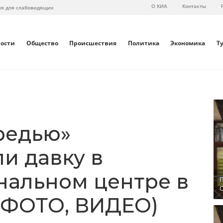
О КИА
Контакты
ия для слабовидящих
вости
Общество
Происшествия
Политика
Экономика
Т
редью»
и давку в
альном центре в
П
С
(ФОТО, ВИДЕО)