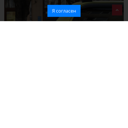
Я согласен
Ozon перестал принимать новые заказы в Крым
Без света и воды остаются районы Алушты, Судака и Феодосии