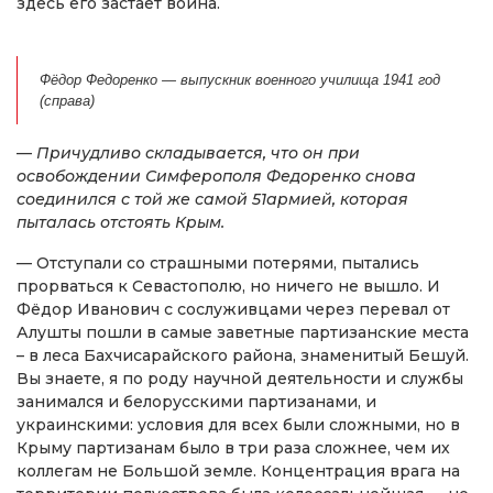
здесь его застаёт война.
Фёдор Федоренко — выпускник военного училища 1941 год
(справа)
—
Причудливо складывается, что он при
освобождении Симферополя Федоренко снова
соединился с той же самой 51армией, которая
пыталась отстоять Крым.
— Отступали со страшными потерями, пытались
прорваться к Севастополю, но ничего не вышло. И
Фёдор Иванович с сослуживцами через перевал от
Алушты пошли в самые заветные партизанские места
– в леса Бахчисарайского района, знаменитый Бешуй.
Вы знаете, я по роду научной деятельности и службы
занимался и белорусскими партизанами, и
украинскими: условия для всех были сложными, но в
Крыму партизанам было в три раза сложнее, чем их
коллегам не Большой земле. Концентрация врага на