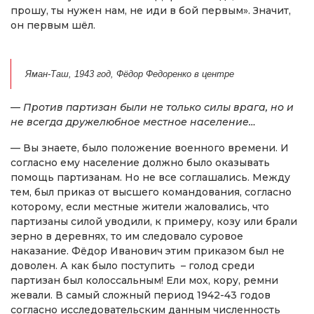
прошу, ты нужен нам, не иди в бой первым». Значит,
он первым шёл.
Яман-Таш, 1943 год, Фёдор Федоренко в центре
— Против партизан были не только силы врага, но и
не всегда дружелюбное местное население…
— Вы знаете, было положение военного времени. И
согласно ему население должно было оказывать
помощь партизанам. Но не все соглашались. Между
тем, был приказ от высшего командования, согласно
которому, если местные жители жаловались, что
партизаны силой уводили, к примеру, козу или брали
зерно в деревнях, то им следовало суровое
наказание. Фёдор Иванович этим приказом был не
доволен. А как было поступить – голод среди
партизан был колоссальным! Ели мох, кору, ремни
жевали. В самый сложный период 1942-43 годов
согласно исследовательским данным численность