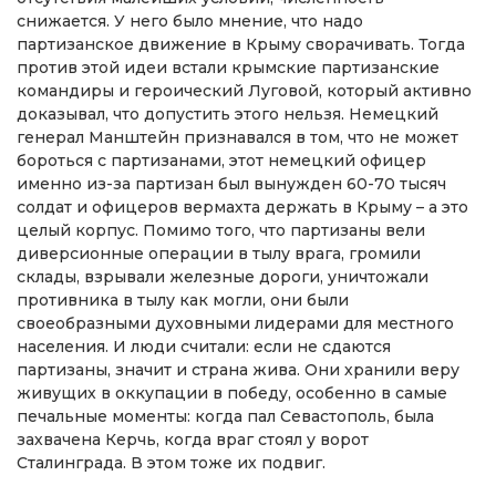
снижается. У него было мнение, что надо
партизанское движение в Крыму сворачивать. Тогда
против этой идеи встали крымские партизанские
командиры и героический Луговой, который активно
доказывал, что допустить этого нельзя. Немецкий
генерал Манштейн признавался в том, что не может
бороться с партизанами, этот немецкий офицер
именно из-за партизан был вынужден 60-70 тысяч
солдат и офицеров вермахта держать в Крыму – а это
целый корпус. Помимо того, что партизаны вели
диверсионные операции в тылу врага, громили
склады, взрывали железные дороги, уничтожали
противника в тылу как могли, они были
своеобразными духовными лидерами для местного
населения. И люди считали: если не сдаются
партизаны, значит и страна жива. Они хранили веру
живущих в оккупации в победу, особенно в самые
печальные моменты: когда пал Севастополь, была
захвачена Керчь, когда враг стоял у ворот
Сталинграда. В этом тоже их подвиг.