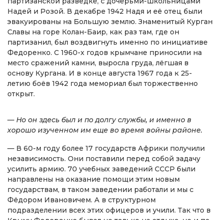
партизанской разведке, с дочерьми-школьницами
Надей и Розой. В декабре 1942 Надя и её отец были
эвакуированы на Большую землю. Знаменитый Курган
Славы на горе Колан-Баир, как раз там, где он
партизанил, был воздвигнуть именно по инициативе
Федоренко. С 1960-х годов крымчане приносили на
место сражений камни, выросла груда, лёгшая в
основу Кургана. И в конце августа 1967 года к 25-
летию боёв 1942 года мемориал был торжественно
открыт.
— Но он здесь был и по долгу службы, и именно в
хорошо изученном им еще во время войны районе.
— В 60-м году более 17 государств Африки получили
независимость. Они поставили перед собой задачу
усилить армию. 70 учебных заведений СССР были
направлены на оказание помощи этим новым
государствам, в таком заведении работали и мы с
Фёдором Ивановичем. А в структурном
подразделении всех этих офицеров и учили. Так что в