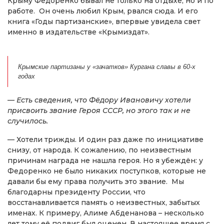
Крыму Федоренко бывал не только на отдыхе, но и по
работе. Он очень любил Крым, рвался сюда. И его
книга «Годы партизанские», впервые увидела свет
именно в издательстве «Крымиздат».
Крымские партизаны у «зачатков» Кургана славы в 60-х
годах
— Есть сведения, что Фёдору Ивановичу хотели
присвоить звание Героя СССР, но этого так и не
случилось.
— Хотели трижды. И один раз даже по инициативе
снизу, от народа. К сожалению, по неизвестным
причинам награда не нашла героя. Но я убеждён: у
Федоренко не было никаких поступков, которые не
давали бы ему права получить это звание. Мы
благодарны президенту России, что
восстанавливается память о неизвестных, забытых
именах. К примеру, Алиме Абденанова – несколько
лет тому её подвиг был оценен. В настоящее время с