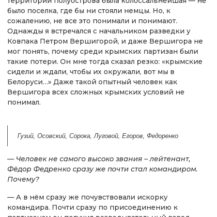
территории полуострова была колоссальнейшая — не
было поселка, где бы ни стояли немцы. Но, к
сожалению, не все это понимали и понимают.
Однажды я встречался с начальником разведки у
Ковпака Петром Вершигорой, и даже Вершигора не
мог понять, почему среди крымских партизан были
такие потери. Он мне тогда сказал резко: «крымские
сидели и ждали, чтобы их окружали, вот мы в
Белоруси…» Даже такой опытный человек как
Вершигора всех сложных крымских условий не
понимал.
Гузий, Осовский, Сорока, Луговой, Егоров, Федоренко
— Человек не самого высоко звания – лейтенант,
Фёдор Федренко сразу же почти стал командиром.
Почему?
— А в нём сразу же почувствовали искорку
командира. Почти сразу по присоединению к