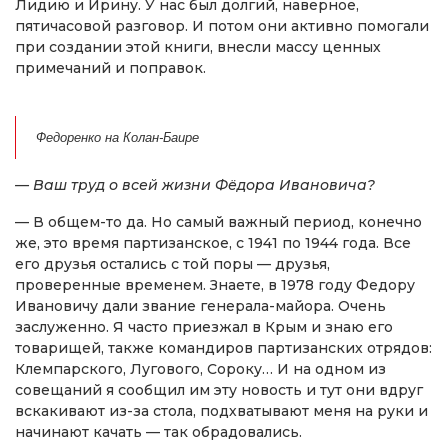
Лидию и Ирину. У нас был долгий, наверное,
пятичасовой разговор. И потом они активно помогали
при создании этой книги, внесли массу ценных
примечаний и поправок.
Федоренко на Колан-Баире
— Ваш труд о всей жизни Фёдора Ивановича?
— В общем-то да. Но самый важный период, конечно
же, это время партизанское, с 1941 по 1944 года. Все
его друзья остались с той поры — друзья,
проверенные временем. Знаете, в 1978 году Федору
Ивановичу дали звание генерала-майора. Очень
заслуженно. Я часто приезжал в Крым и знаю его
товарищей, также командиров партизанских отрядов:
Клемпарского, Лугового, Сороку… И на одном из
совещаний я сообщил им эту новость и тут они вдруг
вскакивают из-за стола, подхватывают меня на руки и
начинают качать — так обрадовались.