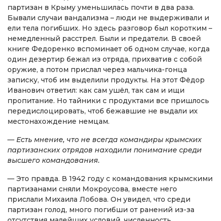
партизан в Крыму уменьшилась почти в два раза.
Бывали случаи вандализма – люди не выдерживали и
ели тела погибших. Но здесь разговор был коротким –
немедленный расстрел. Были и предатели. В своей
книге Федоренко вспоминает об одном случае, когда
один дезертир бежал из отряда, прихватив с собой
оружие, а потом прислал через мальчика-гонца
записку, чтоб им выделили продукты. На этот Фёдор
Иванович ответил: как сам ушёл, так сам и ищи
пропитание. Но тайники с продуктами все пришлось
передислоцировать, чтоб бежавшие не выдали их
местонахождение немцам.
— Есть мнение, что не всегда командиры крымских
партизанских отрядов находили понимание среди
высшего командования.
— Это правда. В 1942 году с командования крымскими
партизанами сняли Мокроусова, вместе него
прислали Михаила Лобова. Он увидел, что среди
партизан голод, много погибши от ранений из-за
отсутствия малейших условий, численность