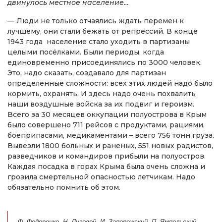
двинулось местное население…
— Люди не только отчаялись ждать перемен к
лучшему, они стали бежать от репрессий. В конце
1943 года население стало уходить в партизаны
целыми посёлками. Были периоды, когда
единовременно присоединялись по 3000 человек.
Это, надо сказать, создавало для партизан
определенные сложности: всех этих людей надо было
кормить, охранять. И здесь надо очень похвалить
наши воздушные войска за их подвиг и героизм.
Всего за 30 месяцев оккупации полуострова в Крым
было совершено 711 рейсов с продуктами, рациями,
боеприпасами, медикаментами – всего 756 тонн груза.
Вывезли 1800 больных и раненых, 551 новых радистов,
разведчиков и командиров прибыли на полуостров.
Каждая посадка в горах Крыма была очень сложна и
грозила смертельной опасностью летчикам. Надо
обязательно помнить об этом.
Ф. Федоренко, Н. Луговой, И. Запорожский, П. Ямпольский,