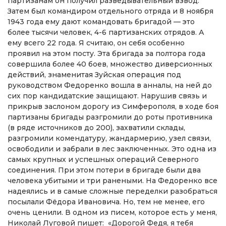
партизанам он получил разведывательный взвод.
Затем был командиром отдельного отряда и 8 ноября
1943 года ему дают командовать бригадой — это
более тысячи человек, 4-6 партизанских отрядов. А
ему всего 22 года. Я считаю, он себя особенно
проявил на этом посту. Эта бригада за полтора года
совершила более 40 боев, множество диверсионных
действий, знаменитая Зуйская операция под
руководством Федоренко вошла в анналы, на ней до
сих пор кандидатские защищают. Нарушив связь и
прикрыв заслоном дорогу из Симферополя, в ходе боя
партизаны бригады разгромили до роты противника
(в ряде источников до 200), захватили склады,
разгромили комендатуру, жандармерию, узел связи,
освободили и забрали в лес заключенных. Это одна из
самых крупных и успешных операций Северного
соединения. При этом потери в бригаде были два
человека убитыми и три ранеными. На Федоренко все
надеялись и в самые сложные переделки разобраться
посылали Фёдора Ивановича. Но, тем не менее, его
очень ценили. В одном из писем, которое есть у меня,
Николай Луговой пишет: «Дорогой Федя, я тебя