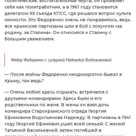
политические, воспитательные черты, он проявляет
себя как политработник, а в 1961 году становится
делегатом ХХ съезда КПСС, где решался вопрос культа
личности. Это Федоренко очень не понравилось, ведь
все крымские партизаны шли в бой с лозунгом «за
родину, за Сталина». Он относился к Сталину с
большим уважением.
Фёдор Федоренко с супругой Надеждой Водопьяновой
— После войны Федоренко неоднократно бывал в
Крыму, так ведь?
— Очень любил здесь отдыхать, встречался с
друзьями-командирами. Здесь были и его
родственники по жене. В жены он взял дочь
командира Старокрымского отряда Георгия
Ефимовича Водопьянова Надежду. В партизаны в 1941
году Георгий Ефимович ушел всей семьей. С женой
Татьяной Васильевной, затем погибшей в