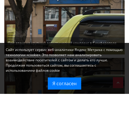
При атаке на крупный логистический комплекс в Симферополе
удалось сохранить часть товаров
Сайт использует сервис веб-аналитики Яндекс Метрика с помощью
технологии «cookie». Это позволяет нам анализировать
взаимодействие посетителей с сайтом и делать его лучше.
Продолжая пользоваться сайтом, вы соглашаетесь с
использованием файлов cookie
Я согласен
Ozon перестал принимать новые заказы в Крым