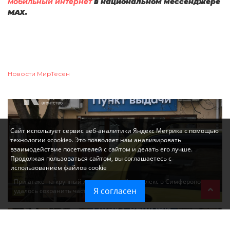
мобильный интернет
в национальном мессенджере
MAX.
Новости МирТесен
Сайт использует сервис веб-аналитики Яндекс Метрика с помощью
технологии «cookie». Это позволяет нам анализировать
взаимодействие посетителей с сайтом и делать его лучше.
Продолжая пользоваться сайтом, вы соглашаетесь с
использованием файлов cookie
При атаке на крупный логистический комплекс в Симферополе
Я согласен
удалось сохранить часть товаров