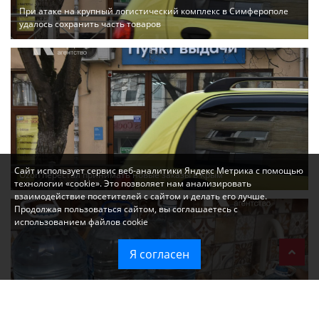
При атаке на крупный логистический комплекс в Симферополе
удалось сохранить часть товаров
Сайт использует сервис веб-аналитики Яндекс Метрика с помощью
Ozon перестал принимать новые заказы в Крым
технологии «cookie». Это позволяет нам анализировать
взаимодействие посетителей с сайтом и делать его лучше.
Продолжая пользоваться сайтом, вы соглашаетесь с
использованием файлов cookie
Я согласен