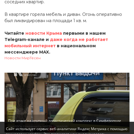
соседних квартир.
В квартире горела мебель и диван. Огонь оперативно
был ликвидирован на площади 1 кв. м.
Читайте
новости Крыма
первыми в нашем
Telegram-канале и
даже когда не работает
мобильный интернет
в национальном
мессенджере MAX.
Новости МирТесен
При атаке на крупный логистический комплекс в Симферополе
удалось сохранить часть товаров
Сайт использует сервис веб-аналитики Яндекс Метрика с помощью