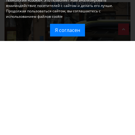
технологии «cookie». Это позволяет нам анализировать
взаимодействие посетителей с сайтом и делать его лучше.
Продолжая пользоваться сайтом, вы соглашаетесь с
использованием файлов cookie
Я согласен
Ozon перестал принимать новые заказы в Крым
Без света и воды остаются районы Алушты, Судака и Феодосии