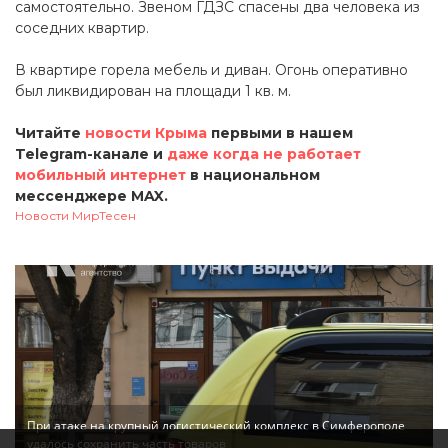
самостоятельно. Звеном ГДЗС спасены два человека из
соседних квартир.
В квартире горела мебель и диван. Огонь оперативно
был ликвидирован на площади 1 кв. м.
Читайте
новости Крыма
первыми в нашем
Telegram-канале и
даже когда не работает
мобильный интернет
в национальном
мессенджере MAX.
Новости МирТесен
При атаке на крупный логистический комплекс в Симферополе
удалось сохранить часть товаров