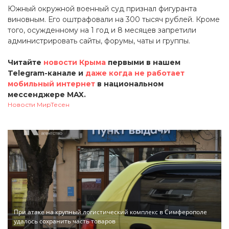
Южный окружной военный суд признал фигуранта
виновным. Его оштрафовали на 300 тысяч рублей. Кроме
того, осужденному на 1 год и 8 месяцев запретили
администрировать сайты, форумы, чаты и группы.
Читайте
новости Крыма
первыми в нашем
Telegram-канале и
даже когда не работает
мобильный интернет
в национальном
мессенджере MAX.
Новости МирТесен
При атаке на крупный логистический комплекс в Симферополе
удалось сохранить часть товаров