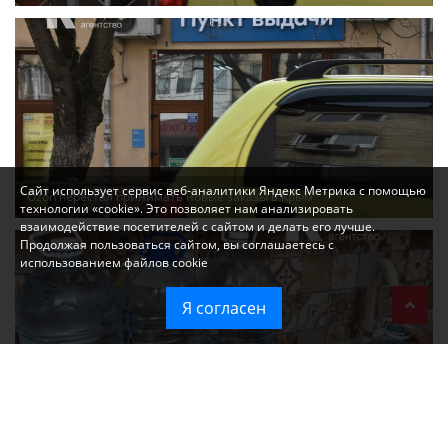
Сайт использует сервис веб-аналитики Яндекс Метрика с помощью
Ozon перестал принимать новые заказы в Крым
технологии «cookie». Это позволяет нам анализировать
взаимодействие посетителей с сайтом и делать его лучше.
Продолжая пользоваться сайтом, вы соглашаетесь с
использованием файлов cookie
Я согласен
Без света и воды остаются районы Алушты, Судака и Феодосии