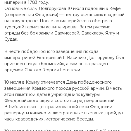
империи в 1783 году.
Основные силы Долгорукова 10 июля подошли к Кефе
(современная Феодосия) — центру османских владений
на полуострове. После артиллерийского обстрела
турецкий гарнизон капитулировал. Затем русские
отряды без боя заняли Бахчисарай, Балаклаву, Ялту и
Судак.
В честь победоносного завершения похода
императрицей Екатериной II Василию Долгорукову был
присвоен титул «Крымский», а сам он награжден
орденом Святого Георгия I степени.
10 июля в Крыму отмечается День победоносного
завершения Крымского похода русской армии. В честь
этой памятной даты в учреждениях культуры
Феодосийского округа состоится ряд мероприятий.
В библиотеках Централизованной сети Феодосии
развернуты книжно-иллюстративные выставки, пройдут
часы краеведения, исторические беседы.