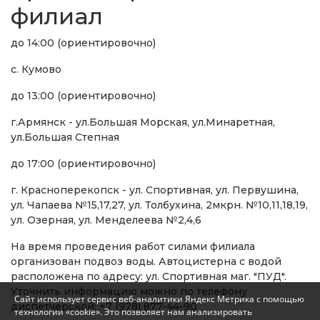
филиал
до 14:00 (ориентировочно)
с. Кумово
до 13:00 (ориентировочно)
г.Армянск - ул.Большая Морская, ул.Минаретная,
ул.Большая Степная
до 17:00 (ориентировочно)
г. Красноперекопск - ул. Спортивная, ул. Первушина,
ул. Чапаева №15,17,27, ул. Толбухина, 2мкрн. №10,11,18,19,
ул. Озерная, ул. Менделеева №2,4,6
На время проведения работ силами филиала
организован подвоз воды. Автоцистерна с водой
расположена по адресу: ул. Спортивная маг. "ПУД".
Уточнить информацию можно по телефону
Сайт использует сервис веб-аналитики Яндекс Метрика с помощью
диспетчерской: +7 (978) 877-44-90
технологии «cookie». Это позволяет нам анализировать