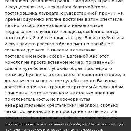
Условность условности рознь. Например, и решение,
и осуществление, - вся работа балетмейстера-
постановщика, лауреата Государственной премии РК
Ирины Гоцуленко вполне достойна в этом спектакле.
Немного собственно балета и ненавязчивое
подражание голубиным повадкам, особенно когда
они всей стайкой слетелись вокруг Васи-голубятника
и слушали его рассказ о безвременно погибшем
сельском дурачке. В пьесе и в спектакле,
поставленном режиссером Евгенией Акс, этот
монолог не просто вставной номер, призванный
сделать чуть более глубоким образ простецкого
поначалу Кузякина, а отзывается в действии втором, в
драматическом переломе судьбы самого Василия,
достаточно точно сыгранного артистом Александром
Блиновым. И это не только и не столько внешняя
привлекательность, не перечеркнутая
невыразительным крестьянским нарядом, сколько
четкая органичность и в проступке «по пьяни», и в
поступках, и в простоватых, но ясных проявлениях
глубокого чувства.
Сайт использует сервис веб-аналитики Яндекс Метрика с помощью
технологии «cookie». Это позволяет нам анализировать