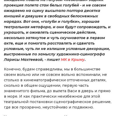
проекция полета стаи белых голубей - и не совсем
ожидаемо на сцену высыпало полтора десятка
юношей и девушек в свободных белоснежных
нарядах. Вот они, «голуби и голубки», хорошая
театральная метафора, и они будут сопровождать, и
украшать, и оживлять сценическое действие,
несколько затянутое и чуть скучноватое в первом
акте, еще и помогать расставлять и сдвигать
условные, чуть ли не излишне условные декорации,
выстроенные по замыслу художника-сценографа
Ларисы Махтеевой, - пишет
МК в Крыму
.
Конечно, будем справедливы, мы в большинстве
своем вольно или не совсем вольно вспоминали, не
столько в кинематографически отточенных деталях,
сколько в общем ощущении, первую часть
знаменитого фильма, до вылета Васи в дверь и прямо
в море. И как практически неизбежное для этой
театральной постановки сценографическое решение,
где все прозрачно, неустойчиво и подвижно.