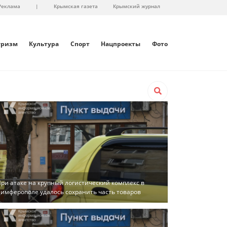
Реклама
|
Крымская газета
Крымский журнал
уризм
Культура
Спорт
Нацпроекты
Фото
ри атаке на крупный логистический комплекс в
имферополе удалось сохранить часть товаров