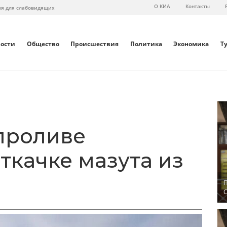
О КИА
Контакты
ия для слабовидящих
вости
Общество
Происшествия
Политика
Экономика
Т
проливе
ткачке мазута из
П
С