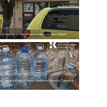
zon перестал принимать новые заказы в Крым
ез света и воды остаются районы Алушты, Судака и
Феодосии