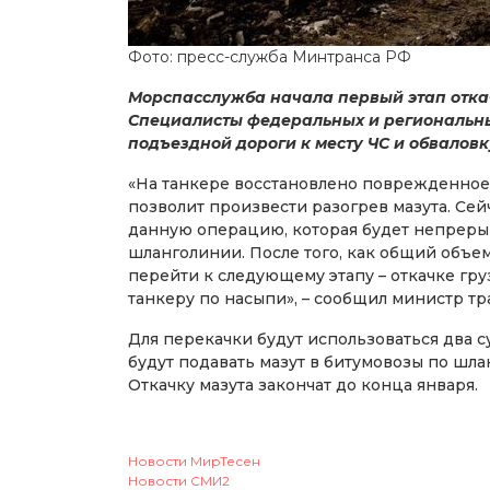
Фото: пресс-служба Минтранса РФ
Морспасслужба начала первый этап откач
Специалисты федеральных и региональны
подъездной дороги к месту ЧС и обваловк
«На танкере восстановлено поврежденное 
позволит произвести разогрев мазута. Се
данную операцию, которая будет непрерыв
шланголинии. После того, как общий объем
перейти к следующему этапу – откачке гру
танкеру по насыпи», – сообщил министр т
Для перекачки будут использоваться два с
будут подавать мазут в битумовозы по шла
Откачку мазута закончат до конца января.
Новости МирТесен
Новости СМИ2