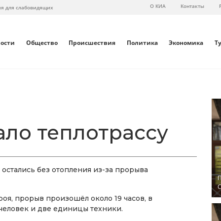
О КИА
Контакты
ия для слабовидящих
вости
Общество
Происшествия
Политика
Экономика
Т
ало теплотрассу
 остались без отопления из-за прорыва
П
С
оя, прорыв произошёл около 19 часов, в
человек и две единицы техники.