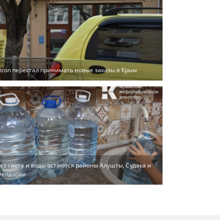
zon перестал принимать новые заказы в Крым
ез света и воды остаются районы Алушты, Судака и
Феодосии