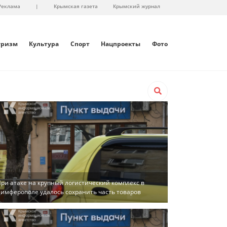
Реклама
|
Крымская газета
Крымский журнал
уризм
Культура
Спорт
Нацпроекты
Фото
ри атаке на крупный логистический комплекс в
имферополе удалось сохранить часть товаров