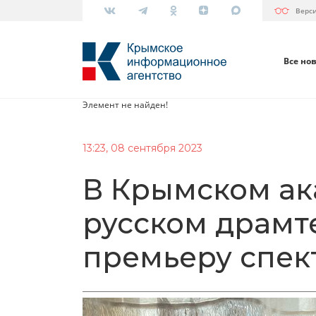
Верс
Все но
Элемент не найден!
13:23, 08 сентября 2023
В Крымском а
русском драмте
премьеру спек