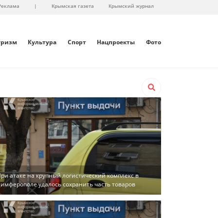
Реклама
|
Крымская газета
Крымский журнал
уризм
Культура
Спорт
Нацпроекты
Фото
ри атаке на крупный логистический комплекс в
имферополе удалось сохранить часть товаров