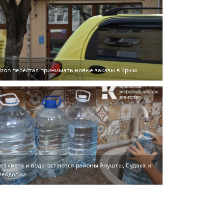
zon перестал принимать новые заказы в Крым
ез света и воды остаются районы Алушты, Судака и
Феодосии