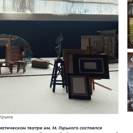
O
Б
 Крыма
тическом театре им. М. Горького состоялся