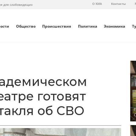
О КИА
Контакты
ия для слабовидящих
вости
Общество
Происшествия
Политика
Экономика
Т
кадемическом
атре готовят
такля об СВО
П
С