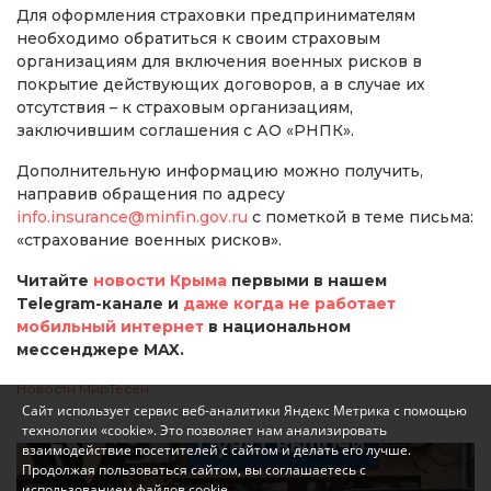
Для оформления страховки предпринимателям
необходимо обратиться к своим страховым
организациям для включения военных рисков в
покрытие действующих договоров, а в случае их
отсутствия – к страховым организациям,
заключившим соглашения с АО «РНПК».
Дополнительную информацию можно получить,
направив обращения по адресу
info.insurance@minfin.gov.ru
с пометкой в теме письма:
«страхование военных рисков».
Читайте
новости Крыма
первыми в нашем
Telegram-канале и
даже когда не работает
мобильный интернет
в национальном
мессенджере MAX.
Новости МирТесен
Сайт использует сервис веб-аналитики Яндекс Метрика с помощью
технологии «cookie». Это позволяет нам анализировать
взаимодействие посетителей с сайтом и делать его лучше.
Продолжая пользоваться сайтом, вы соглашаетесь с
использованием файлов cookie