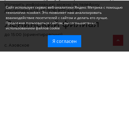
Уточнить информацию можно по телефону
Сайт использует сервис веб-аналитики Яндекс Метрика с помощью
диспетчерской: +7 (978) 877-44-90
технологии «cookie». Это позволяет нам анализировать
взаимодействие посетителей с сайтом и делать его лучше.
Ленинский филиал
Продолжая пользоваться сайтом, вы соглашаетесь с
использованием файлов cookie
до 15:00 (ориентировочно)
Я согласен
с. Азовское
Феодосийский филиал
авария на сетях "Крымэнерго"
Возможны перебои или полное отсутствие воды.
г. Феодосия (частично)
пгт.Приморский - район Башня, г.Старый Крым,
пгт.Кировское, массив"Степной", с.Ближнее,
с.Солнечное, СНТ"Светочь", с.Насыпное (частично),
квартал Ближние Камыши, с.Степное, с.Абрикосовка,
с.Бабенково, с.Кринички, с.Матросовка,