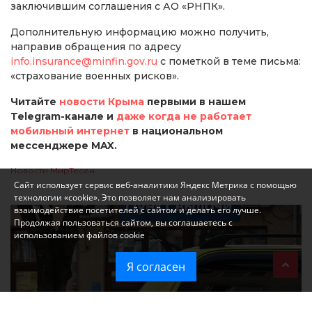
заключившим соглашения с АО «РНПК».
Дополнительную информацию можно получить,
направив обращения по адресу
info.insurance@minfin.gov.ru
с пометкой в теме письма:
«страхование военных рисков».
Читайте
новости Крыма
первыми в нашем
Telegram-канале и
даже когда не работает
мобильный интернет
в национальном
мессенджере MAX.
Новости МирТесен
Сайт использует сервис веб-аналитики Яндекс Метрика с помощью
технологии «cookie». Это позволяет нам анализировать
взаимодействие посетителей с сайтом и делать его лучше.
Продолжая пользоваться сайтом, вы соглашаетесь с
использованием файлов cookie
Я согласен