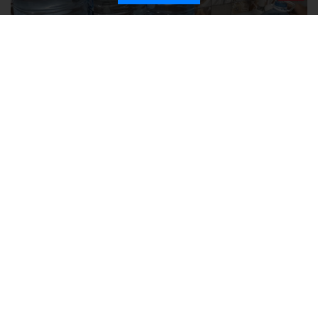
Без света и воды остаются районы Алушты, Судака и Феодосии
Политика в отношении обработки персональных данных на веб-
сайтах ГБУ РК «Редакция газеты «Крымская газета».
Согласие на обработку персональных данных пользователей Веб-
сайта.
Согласие на обработку персональных данных с помощью сервиса
«Яндекс.Метрика»
Новости Крыма официально. ИА "КИА" (Крымское информационное
агентство)
зарегистрировано Федеральной службой по надзору в
сфере связи, информационных технологий и массовых
коммуникаций (Роскомнадзор). Свидетельство о регистрации СМИ от