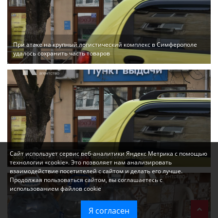
При атаке на крупный логистический комплекс в Симферополе
удалось сохранить часть товаров
Сайт использует сервис веб-аналитики Яндекс Метрика с помощью
Ozon перестал принимать новые заказы в Крым
технологии «cookie». Это позволяет нам анализировать
взаимодействие посетителей с сайтом и делать его лучше.
Продолжая пользоваться сайтом, вы соглашаетесь с
использованием файлов cookie
Я согласен