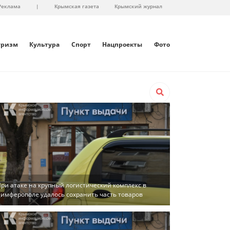
Реклама
|
Крымская газета
Крымский журнал
уризм
Культура
Спорт
Нацпроекты
Фото
ри атаке на крупный логистический комплекс в
имферополе удалось сохранить часть товаров