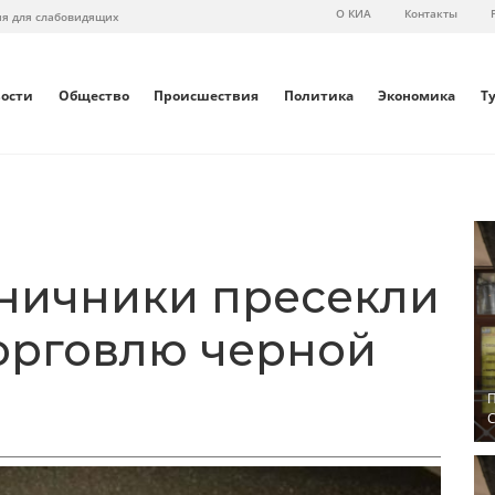
О КИА
Контакты
ия для слабовидящих
вости
Общество
Происшествия
Политика
Экономика
Т
ничники пресекли
орговлю черной
П
С