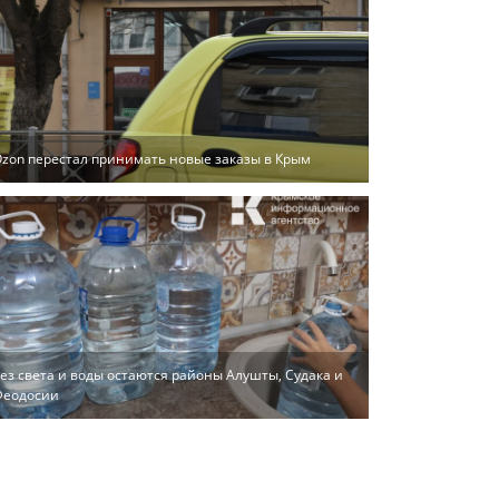
zon перестал принимать новые заказы в Крым
ез света и воды остаются районы Алушты, Судака и
Феодосии