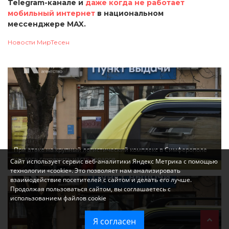
Telegram-канале и
даже когда не работает
мобильный интернет
в национальном
мессенджере MAX.
Новости МирТесен
При атаке на крупный логистический комплекс в Симферополе
удалось сохранить часть товаров
Сайт использует сервис веб-аналитики Яндекс Метрика с помощью
технологии «cookie». Это позволяет нам анализировать
взаимодействие посетителей с сайтом и делать его лучше.
Продолжая пользоваться сайтом, вы соглашаетесь с
использованием файлов cookie
Я согласен