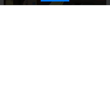
Ozon перестал принимать новые заказы в Крым
Без света и воды остаются районы Алушты, Судака и Феодосии