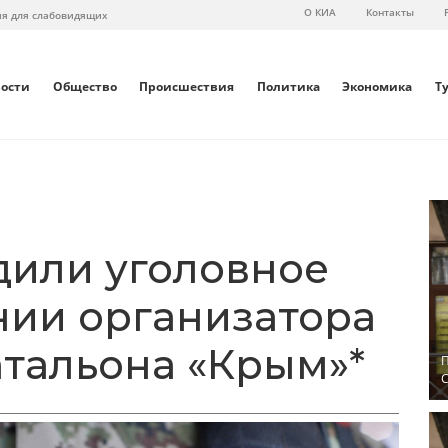
О КИА
Контакты
ия для слабовидящих
вости
Общество
Происшествия
Политика
Экономика
Т
дили уголовное
нии организатора
атальона «Крым»*
П
С