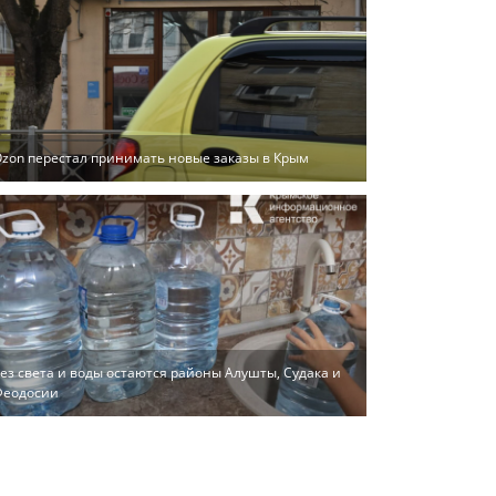
zon перестал принимать новые заказы в Крым
ез света и воды остаются районы Алушты, Судака и
Феодосии