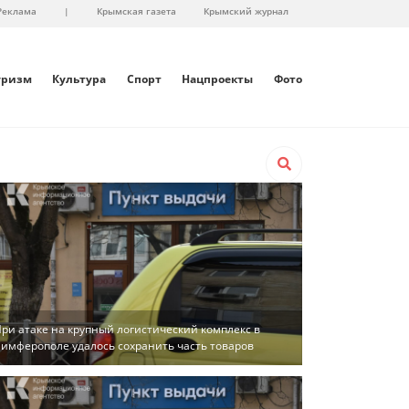
Реклама
|
Крымская газета
Крымский журнал
уризм
Культура
Спорт
Нацпроекты
Фото
ри атаке на крупный логистический комплекс в
имферополе удалось сохранить часть товаров