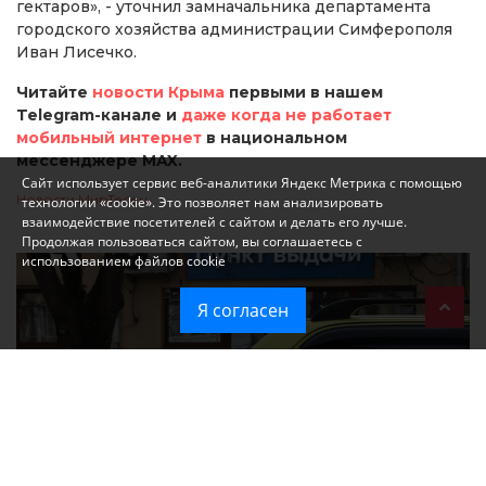
гектаров», - уточнил замначальника департамента
городского хозяйства администрации Симферополя
Иван Лисечко.
Читайте
новости Крыма
первыми в нашем
Telegram-канале и
даже когда не работает
мобильный интернет
в национальном
мессенджере MAX.
Сайт использует сервис веб-аналитики Яндекс Метрика с помощью
Новости МирТесен
технологии «cookie». Это позволяет нам анализировать
взаимодействие посетителей с сайтом и делать его лучше.
Продолжая пользоваться сайтом, вы соглашаетесь с
использованием файлов cookie
Я согласен
При атаке на крупный логистический комплекс в Симферополе
удалось сохранить часть товаров