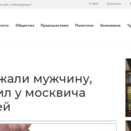
О КИА
Контакты
ия для слабовидящих
вости
Общество
Происшествия
Политика
Экономика
Т
жали мужчину,
ил у москвича
ей
П
С