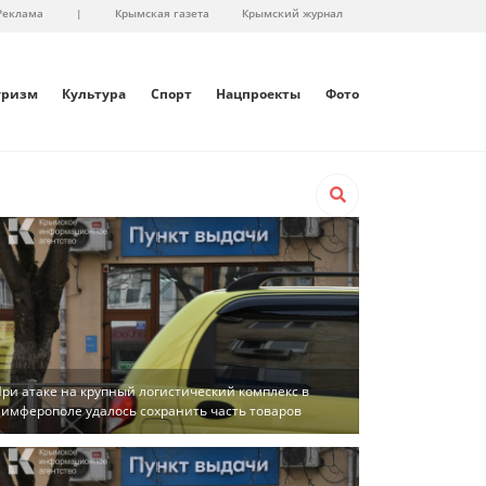
Реклама
|
Крымская газета
Крымский журнал
уризм
Культура
Спорт
Нацпроекты
Фото
ри атаке на крупный логистический комплекс в
имферополе удалось сохранить часть товаров