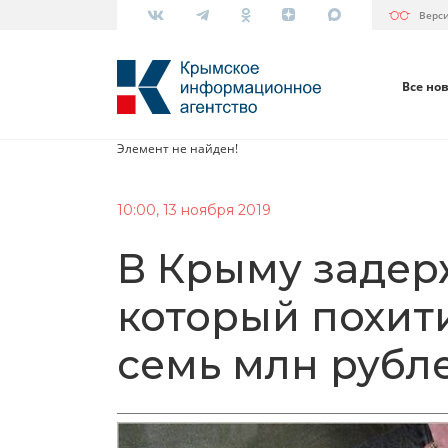
Верс
Все но
Элемент не найден!
10:00, 13 ноября 2019
В Крыму задер
который похит
семь млн рубл