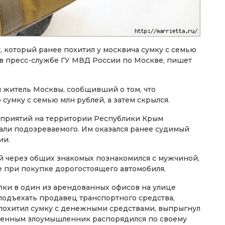
 который ранее похитил у москвича сумку с семью
 в пресс-службе ГУ МВД России по Москве, пишет
я житель Москвы, сообщивший о том, что
сумку с семью млн рублей, а затем скрылся.
оприятий на территории Республики Крым
али подозреваемого. Им оказался ранее судимый
ии.
й через общих знакомых познакомился с мужчиной,
 при покупке дорогостоящего автомобиля.
лки в один из арендованных офисов на улице
подъехать продавец транспортного средства,
 похитил сумку с денежными средствами, выпрыгнул
ищенным злоумышленник распорядился по своему