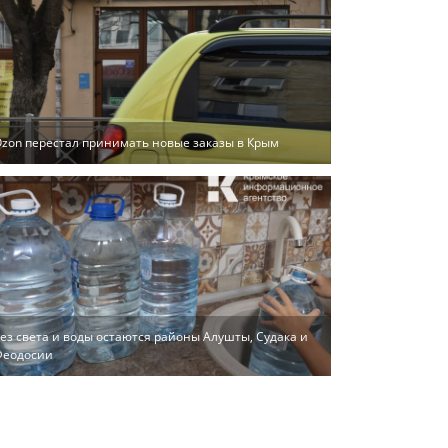
zon перестал принимать новые заказы в Крым
ез света и воды остаются районы Алушты, Судака и
Феодосии