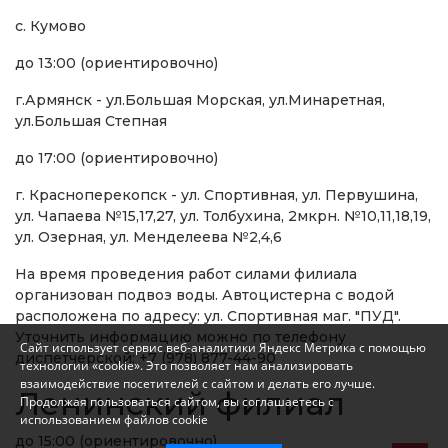
с. Кумово
до 13:00 (ориентировочно)
г.Армянск - ул.Большая Морская, ул.Минаретная,
ул.Большая Степная
до 17:00 (ориентировочно)
г. Красноперекопск - ул. Спортивная, ул. Первушина,
ул. Чапаева №15,17,27, ул. Толбухина, 2мкрн. №10,11,18,19,
ул. Озерная, ул. Менделеева №2,4,6
На время проведения работ силами филиала
организован подвоз воды. Автоцистерна с водой
расположена по адресу: ул. Спортивная маг. "ПУД".
Уточнить информацию можно по телефону
Сайт использует сервис веб-аналитики Яндекс Метрика с помощью
диспетчерской: +7 (978) 877-44-90
технологии «cookie». Это позволяет нам анализировать
взаимодействие посетителей с сайтом и делать его лучше.
Ленинский филиал
Продолжая пользоваться сайтом, вы соглашаетесь с
использованием файлов cookie
до 15:00 (ориентировочно)