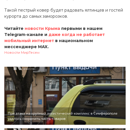
Такой пестрый ковер будет радовать ялтинцев и гостей
курорта до самых заморозков.
Читайте
новости Крыма
первыми в нашем
Telegram-канале и
даже когда не работает
мобильный интернет
в национальном
мессенджере MAX.
Новости МирТесен
При атаке на крупный логистический комплекс в Симферополе
удалось сохранить часть товаров