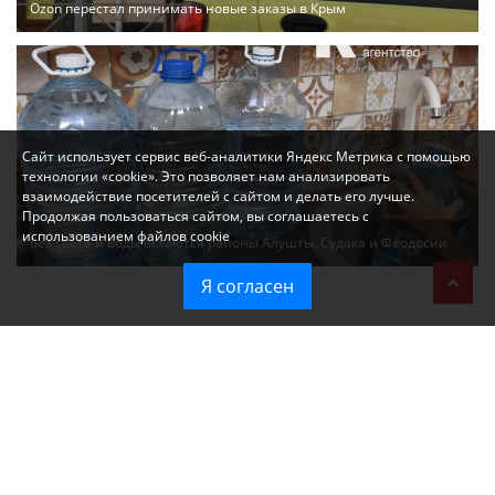
Ozon перестал принимать новые заказы в Крым
Сайт использует сервис веб-аналитики Яндекс Метрика с помощью
технологии «cookie». Это позволяет нам анализировать
взаимодействие посетителей с сайтом и делать его лучше.
Продолжая пользоваться сайтом, вы соглашаетесь с
использованием файлов cookie
Без света и воды остаются районы Алушты, Судака и Феодосии
Я согласен
Политика в отношении обработки персональных данных на веб-
сайтах ГБУ РК «Редакция газеты «Крымская газета».
Согласие на обработку персональных данных пользователей Веб-