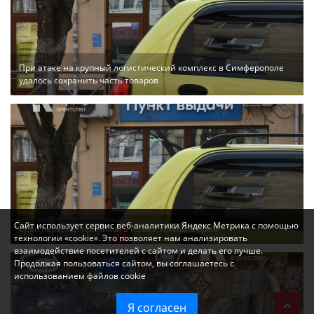
При атаке на крупный логистический комплекс в Симферополе
удалось сохранить часть товаров
Сайт использует сервис веб-аналитики Яндекс Метрика с помощью
Ozon перестал принимать новые заказы в Крым
технологии «cookie». Это позволяет нам анализировать
взаимодействие посетителей с сайтом и делать его лучше.
Продолжая пользоваться сайтом, вы соглашаетесь с
использованием файлов cookie
Я согласен