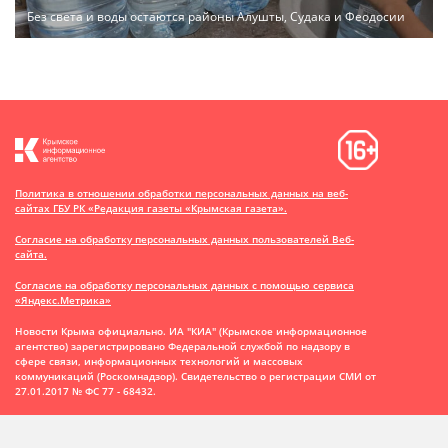
Без света и воды остаются районы Алушты, Судака и Феодосии
Политика в отношении обработки персональных данных на веб-
сайтах ГБУ РК «Редакция газеты «Крымская газета».
Согласие на обработку персональных данных пользователей Веб-
сайта.
Согласие на обработку персональных данных с помощью сервиса
«Яндекс.Метрика»
Новости Крыма официально. ИА "КИА" (Крымское информационное
агентство)
зарегистрировано Федеральной службой по надзору в
сфере связи, информационных технологий и массовых
коммуникаций (Роскомнадзор). Свидетельство о регистрации СМИ от
27.01.2017 № ФС 77 - 68432.