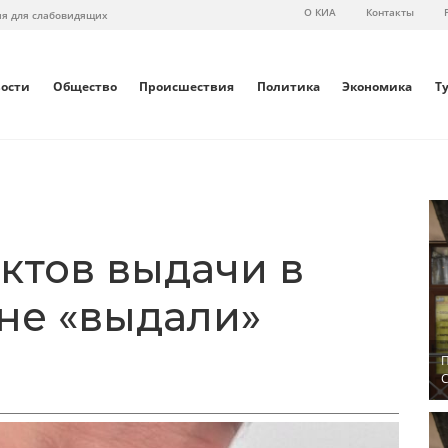
О КИА
Контакты
ия для слабовидящих
вости
Общество
Происшествия
Политика
Экономика
Т
ктов выдачи в
не «выдали»
П
С