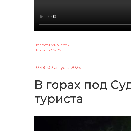
Новости МирТесен
Новости СМИ2
10:48, 09 августа 2026
В горах под Су
туриста