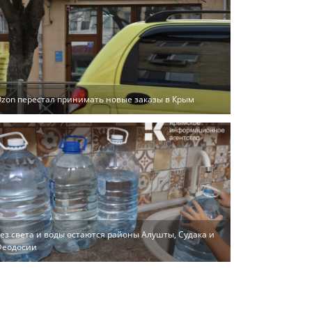
zon перестал принимать новые заказы в Крым
ез света и воды остаются районы Алушты, Судака и
Феодосии