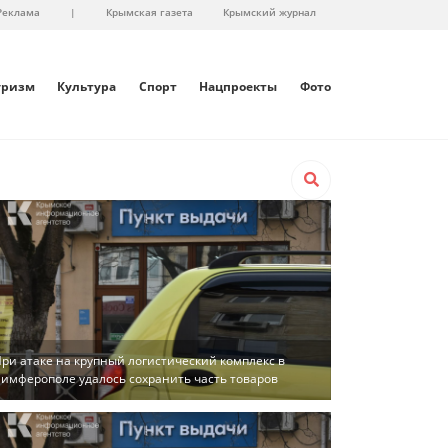
Реклама
|
Крымская газета
Крымский журнал
уризм
Культура
Спорт
Нацпроекты
Фото
ри атаке на крупный логистический комплекс в
имферополе удалось сохранить часть товаров