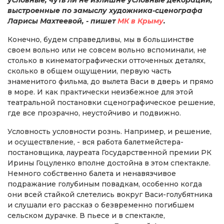
выстроенные по замыслу художника-сценографа
Ларисы Махтеевой, - пишет
МК в Крыму
.
Конечно, будем справедливы, мы в большинстве
своем вольно или не совсем вольно вспоминали, не
столько в кинематографически отточенных деталях,
сколько в общем ощущении, первую часть
знаменитого фильма, до вылета Васи в дверь и прямо
в море. И как практически неизбежное для этой
театральной постановки сценографическое решение,
где все прозрачно, неустойчиво и подвижно.
Условность условности рознь. Например, и решение,
и осуществление, - вся работа балетмейстера-
постановщика, лауреата Государственной премии РК
Ирины Гоцуленко вполне достойна в этом спектакле.
Немного собственно балета и ненавязчивое
подражание голубиным повадкам, особенно когда
они всей стайкой слетелись вокруг Васи-голубятника
и слушали его рассказ о безвременно погибшем
сельском дурачке. В пьесе и в спектакле,