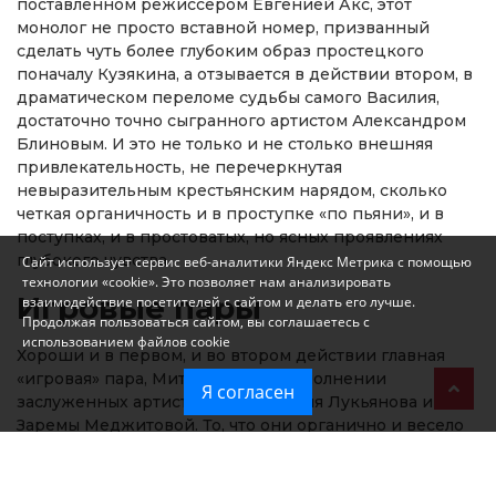
поставленном режиссером Евгенией Акс, этот
монолог не просто вставной номер, призванный
сделать чуть более глубоким образ простецкого
поначалу Кузякина, а отзывается в действии втором, в
драматическом переломе судьбы самого Василия,
достаточно точно сыгранного артистом Александром
Блиновым. И это не только и не столько внешняя
привлекательность, не перечеркнутая
невыразительным крестьянским нарядом, сколько
четкая органичность и в проступке «по пьяни», и в
поступках, и в простоватых, но ясных проявлениях
глубокого чувства.
Сайт использует сервис веб-аналитики Яндекс Метрика с помощью
технологии «cookie». Это позволяет нам анализировать
Игровые пары
взаимодействие посетителей с сайтом и делать его лучше.
Продолжая пользоваться сайтом, вы соглашаетесь с
использованием файлов cookie
Хороши и в первом, и во втором действии главная
«игровая» пара, Митя и Шура, в исполнении
Я согласен
заслуженных артистов АРК Валерия Лукьянова и
Заремы Меджитовой. То, что они органично и весело
поют, как практически все в спектакле,
неудивительно: солисты музтеатра справлялись с куда
более сложными вокальными партиями и номерами,