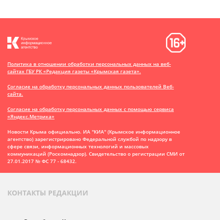
Политика в отношении обработки персональных данных на веб-
сайтах ГБУ РК «Редакция газеты «Крымская газета».
Согласие на обработку персональных данных пользователей Веб-
сайта.
Согласие на обработку персональных данных с помощью сервиса
«Яндекс.Метрика»
Новости Крыма официально. ИА "КИА" (Крымское информационное
агентство)
зарегистрировано Федеральной службой по надзору в
сфере связи, информационных технологий и массовых
коммуникаций (Роскомнадзор). Свидетельство о регистрации СМИ от
27.01.2017 № ФС 77 - 68432.
КОНТАКТЫ РЕДАКЦИИ