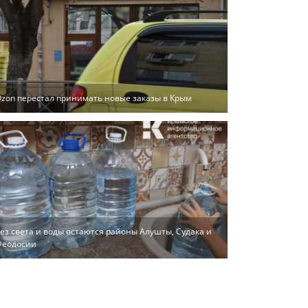
zon перестал принимать новые заказы в Крым
ез света и воды остаются районы Алушты, Судака и
Феодосии