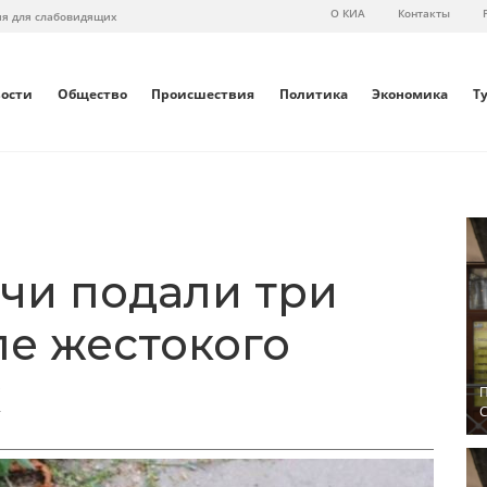
О КИА
Контакты
ия для слабовидящих
вости
Общество
Происшествия
Политика
Экономика
Т
чи подали три
ле жестокого
к
П
С