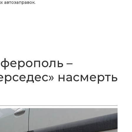
х автозаправок.
мферополь –
ерседес» насмерть