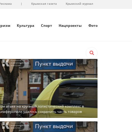
Реклама
|
Крымская газета
Крымский журнал
уризм
Культура
Спорт
Нацпроекты
Фото
ри атаке на крупный логистический комплекс в
имферополе удалось сохранить часть товаров