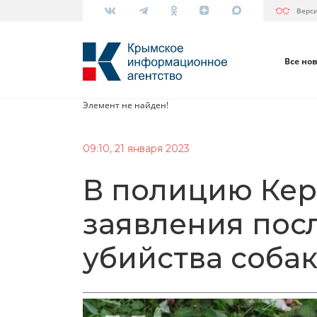
Верс
Все но
Элемент не найден!
09:10, 21 января 2023
В полицию Кер
заявления пос
убийства соба