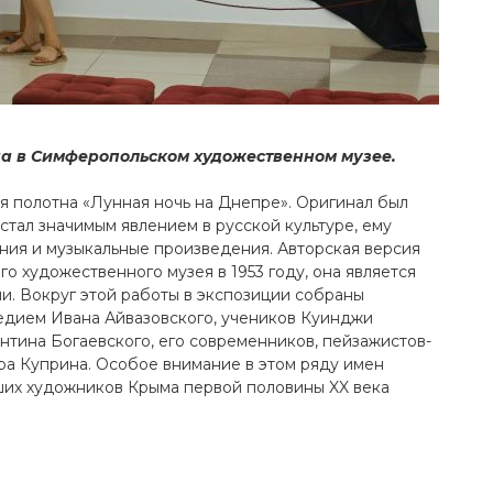
а в Симферопольском художественном музее.
ия полотна «Лунная ночь на Днепре». Оригинал был
стал значимым явлением в русской культуре, ему
ния и музыкальные произведения. Авторская версия
 художественного музея в 1953 году, она является
и. Вокруг этой работы в экспозиции собраны
едием Ивана Айвазовского, учеников Куинджи
нтина Богаевского, его современников, пейзажистов-
ра Куприна. Особое внимание в этом ряду имен
их художников Крыма первой половины XX века