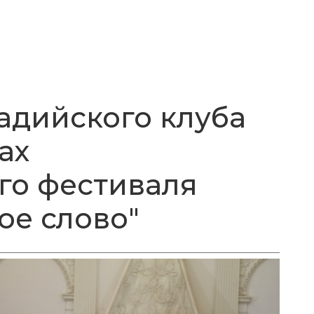
адийского клуба
ах
го фестиваля
ое слово"