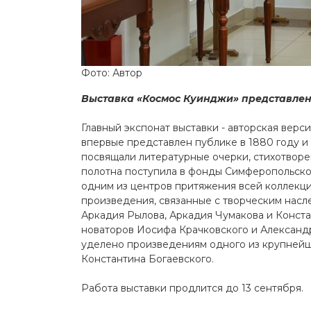
Фото: Автор
Выставка «Космос Куинджи» представлен
Главный экспонат выставки - авторская верс
впервые представлен публике в 1880 году и 
посвящали литературные очерки, стихотворе
полотна поступила в фонды Симферопольского
одним из центров притяжения всей коллекци
произведения, связанные с творческим насл
Аркадия Рылова, Аркадия Чумакова и Конста
новаторов Иосифа Крачковского и Александ
уделено произведениям одного из крупнейш
Константина Богаевского.
Работа выставки продлится до 13 сентября.