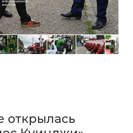
 открылась
мос Куинджи»