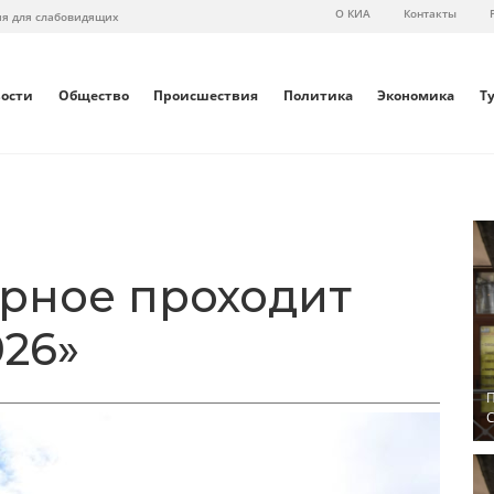
О КИА
Контакты
ия для слабовидящих
вости
Общество
Происшествия
Политика
Экономика
Т
арное проходит
026»
П
С