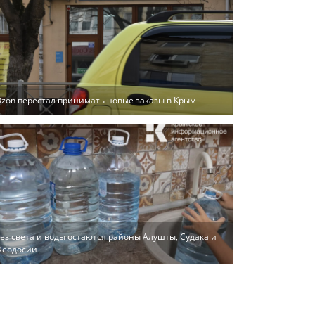
zon перестал принимать новые заказы в Крым
ез света и воды остаются районы Алушты, Судака и
Феодосии