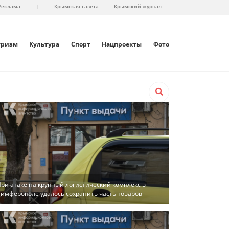
Реклама
|
Крымская газета
Крымский журнал
уризм
Культура
Спорт
Нацпроекты
Фото
ри атаке на крупный логистический комплекс в
имферополе удалось сохранить часть товаров