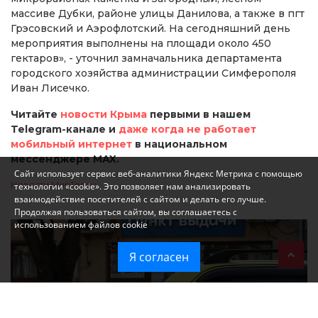
массиве Дубки, районе улицы Данилова, а также в пгт
Грэсовский и Аэрофлотский. На сегодняшний день
мероприятия выполнены на площади около 450
гектаров», - уточнил замначальника департамента
городского хозяйства администрации Симферополя
Иван Лисечко.
Читайте
новости Крыма
первыми в нашем
Telegram-канале и
даже когда не работает
мобильный интернет
в национальном
мессенджере MAX.
Сайт использует сервис веб-аналитики Яндекс Метрика с помощью
Новости МирТесен
технологии «cookie». Это позволяет нам анализировать
взаимодействие посетителей с сайтом и делать его лучше.
Продолжая пользоваться сайтом, вы соглашаетесь с
использованием файлов cookie
Я согласен