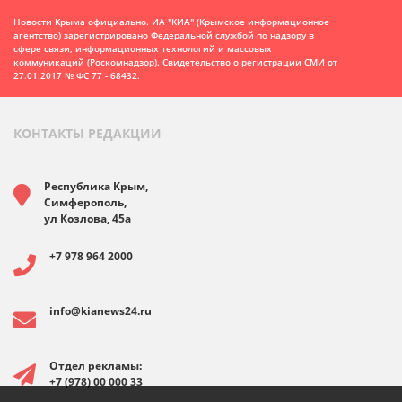
Новости Крыма официально. ИА "КИА" (Крымское информационное
агентство)
зарегистрировано Федеральной службой по надзору в
сфере связи, информационных технологий и массовых
коммуникаций (Роскомнадзор). Свидетельство о регистрации СМИ от
27.01.2017 № ФС 77 - 68432.
КОНТАКТЫ РЕДАКЦИИ
Республика Крым,
Симферополь,
ул Козлова, 45а
+7 978 964 2000
info@kianews24.ru
Отдел рекламы:
+7 (978) 00 000 33