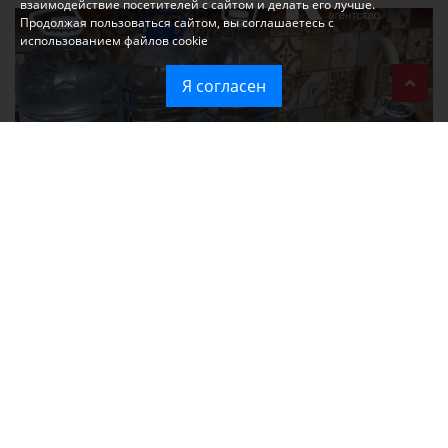
взаимодействие посетителей с сайтом и делать его лучше.
Продолжая пользоваться сайтом, вы соглашаетесь с
использованием файлов cookie
Я согласен
Без света и воды остаются районы Алушты, Судака и Феодосии
Политика в отношении обработки персональных данных на веб-
сайтах ГБУ РК «Редакция газеты «Крымская газета».
Согласие на обработку персональных данных пользователей Веб-
сайта.