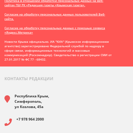
Политика в отношении обработки персональных данных на веб-
сайтах ГБУ РК «Редакция газеты «Крымская газета».
Согласие на обработку персональных данных пользователей Веб-
сайта.
Согласие на обработку персональных данных с помощью сервиса
«Яндекс.Метрика»
Новости Крыма официально. ИА "КИА" (Крымское информационное
агентство)
зарегистрировано Федеральной службой по надзору в
сфере связи, информационных технологий и массовых
коммуникаций (Роскомнадзор). Свидетельство о регистрации СМИ от
27.01.2017 № ФС 77 - 68432.
КОНТАКТЫ РЕДАКЦИИ
Республика Крым,
Симферополь,
ул Козлова, 45а
+7 978 964 2000