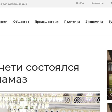
О КИА
Контакты
ия для слабовидящих
вости
Общество
Происшествия
Политика
Экономика
Т
чети состоялся
намаз
П
С