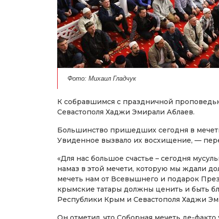
Фото: Михаил Гладчук
К собравшимся с праздничной проповедь
Севастополя Хаджи Эмирали Аблаев.
Большинство пришедших сегодня в мечеть
Увиденное вызвало их восхищение, — пе
«Для нас большое счастье – сегодня мусу
намаз в этой мечети, которую мы ждали дол
мечеть нам от Всевышнего и подарок През
крымские татары должны ценить и быть б
Республики Крым и Севастополя Хаджи Эм
Он отметил, что Соборная мечеть де-факто