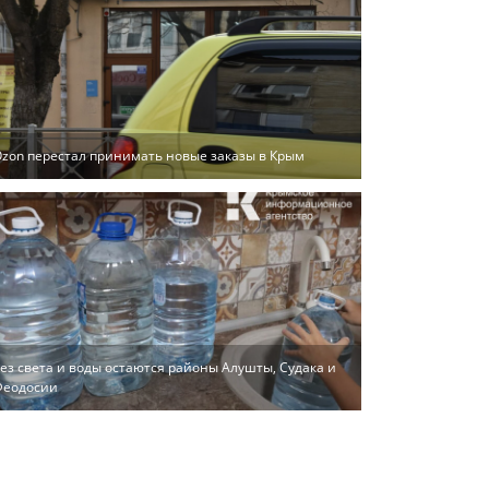
zon перестал принимать новые заказы в Крым
ез света и воды остаются районы Алушты, Судака и
Феодосии