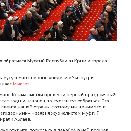
ю обратился Муфтий Республики Крым и города
 мусульман впервые увидели её изнутри.
редает
Миллет
.
льмане Крыма смогли провести первый праздничный
гие годы и наконец-то смогли тут собраться. Эта
идента нашей страны, поэтому мы ценим это и
лагодарными», – заявил журналистам Муфтий
ирали Аблаев.
 уже открыта, поскольку в декабре в ней прошёл