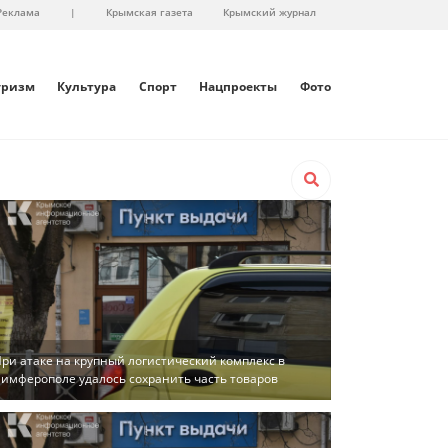
Реклама
|
Крымская газета
Крымский журнал
уризм
Культура
Спорт
Нацпроекты
Фото
ри атаке на крупный логистический комплекс в
имферополе удалось сохранить часть товаров