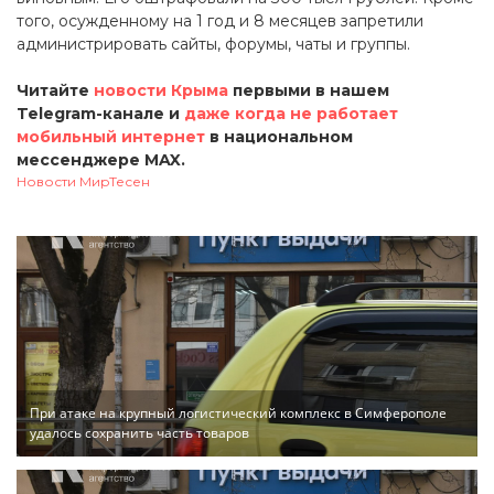
того, осужденному на 1 год и 8 месяцев запретили
администрировать сайты, форумы, чаты и группы.
Читайте
новости Крыма
первыми в нашем
Telegram-канале и
даже когда не работает
мобильный интернет
в национальном
мессенджере MAX.
Новости МирТесен
При атаке на крупный логистический комплекс в Симферополе
удалось сохранить часть товаров