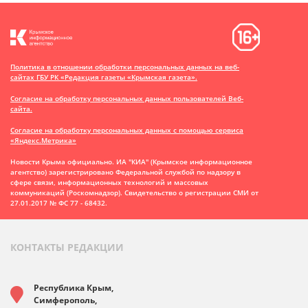
Политика в отношении обработки персональных данных на веб-
сайтах ГБУ РК «Редакция газеты «Крымская газета».
Согласие на обработку персональных данных пользователей Веб-
сайта.
Согласие на обработку персональных данных с помощью сервиса
«Яндекс.Метрика»
Новости Крыма официально. ИА "КИА" (Крымское информационное
агентство)
зарегистрировано Федеральной службой по надзору в
сфере связи, информационных технологий и массовых
коммуникаций (Роскомнадзор). Свидетельство о регистрации СМИ от
27.01.2017 № ФС 77 - 68432.
КОНТАКТЫ РЕДАКЦИИ
Республика Крым,
Симферополь,