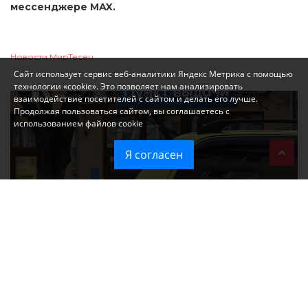
мессенджере MAX.
Новости МирТесен
Сайт использует сервис веб-аналитики Яндекс Метрика с помощью
технологии «cookie». Это позволяет нам анализировать
взаимодействие посетителей с сайтом и делать его лучше.
Продолжая пользоваться сайтом, вы соглашаетесь с
использованием файлов cookie
Я согласен
При атаке на крупный логистический комплекс в Симферополе
удалось сохранить часть товаров