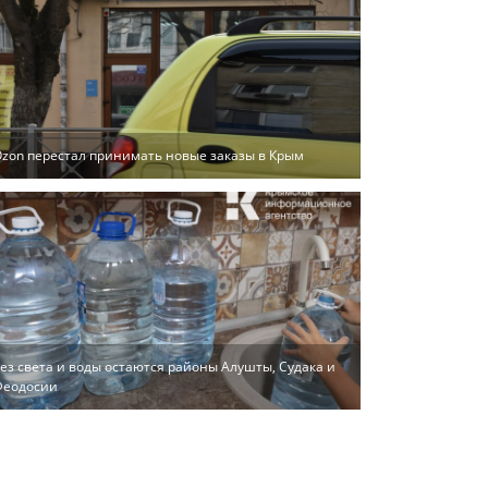
zon перестал принимать новые заказы в Крым
ез света и воды остаются районы Алушты, Судака и
Феодосии