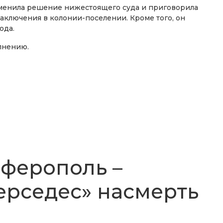
зменила решение нижестоящего суда и приговорила
заключения в колонии-поселении. Кроме того, он
ода.
лнению.
мферополь –
ерседес» насмерть