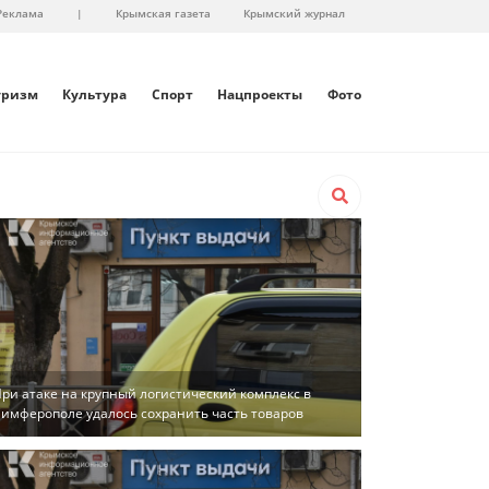
Реклама
|
Крымская газета
Крымский журнал
уризм
Культура
Спорт
Нацпроекты
Фото
ри атаке на крупный логистический комплекс в
имферополе удалось сохранить часть товаров