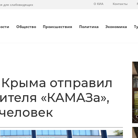
О КИА
Контакты
ия для слабовидящих
вости
Общество
Происшествия
Политика
Экономика
Т
 Крыма отправил
дителя «КАМАЗа»,
 человек
П
С