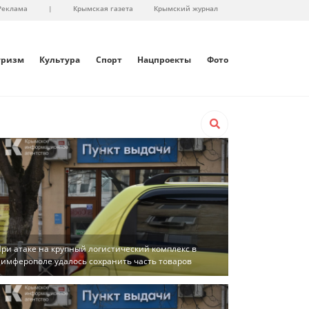
Реклама
|
Крымская газета
Крымский журнал
уризм
Культура
Спорт
Нацпроекты
Фото
ри атаке на крупный логистический комплекс в
имферополе удалось сохранить часть товаров