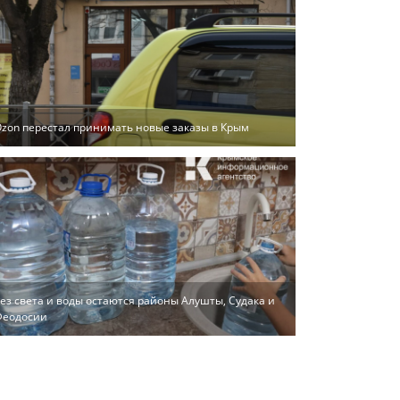
zon перестал принимать новые заказы в Крым
ез света и воды остаются районы Алушты, Судака и
Феодосии