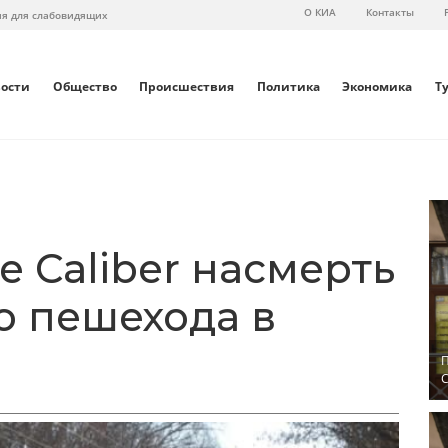
О КИА
Контакты
ия для слабовидящих
вости
Общество
Происшествия
Политика
Экономика
Т
 Caliber насмерть
о пешехода в
П
С