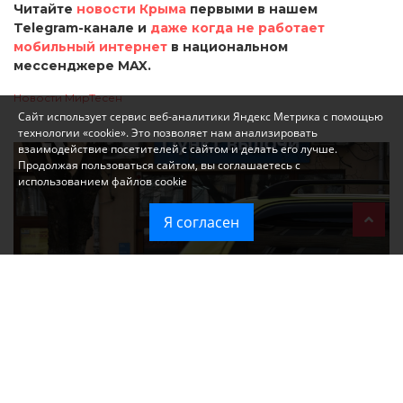
Читайте
новости Крыма
первыми в нашем
Telegram-канале и
даже когда не работает
мобильный интернет
в национальном
мессенджере MAX.
Новости МирТесен
Сайт использует сервис веб-аналитики Яндекс Метрика с помощью
технологии «cookie». Это позволяет нам анализировать
взаимодействие посетителей с сайтом и делать его лучше.
Продолжая пользоваться сайтом, вы соглашаетесь с
использованием файлов cookie
Я согласен
При атаке на крупный логистический комплекс в Симферополе
удалось сохранить часть товаров