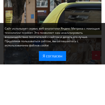
Сайт использует сервис веб-аналитики Яндекс Метрика с помощью
Ozon перестал принимать новые заказы в Крым
технологии «cookie». Это позволяет нам анализировать
взаимодействие посетителей с сайтом и делать его лучше.
Продолжая пользоваться сайтом, вы соглашаетесь с
использованием файлов cookie
Я согласен
Без света и воды остаются районы Алушты, Судака и Феодосии