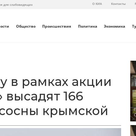
О КИА
Контакты
ия для слабовидящих
вости
Общество
Происшествия
Политика
Экономика
Т
у в рамках акции
 высадят 166
 сосны крымской
П
С