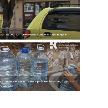
zon перестал принимать новые заказы в Крым
ез света и воды остаются районы Алушты, Судака и
Феодосии