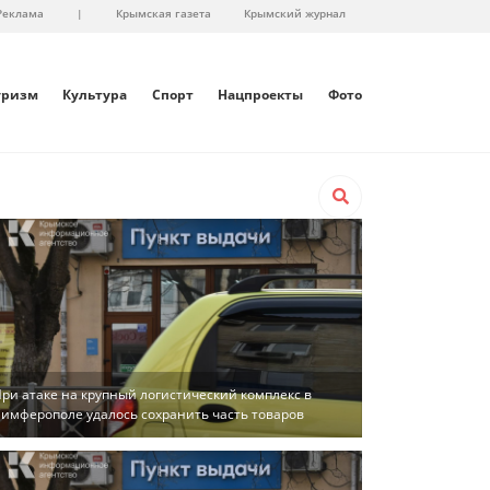
Реклама
|
Крымская газета
Крымский журнал
уризм
Культура
Спорт
Нацпроекты
Фото
ри атаке на крупный логистический комплекс в
имферополе удалось сохранить часть товаров