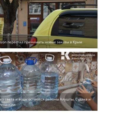
zon перестал принимать новые заказы в Крым
ез света и воды остаются районы Алушты, Судака и
Феодосии