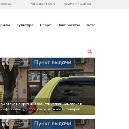
Реклама
|
Крымская газета
Крымский журнал
уризм
Культура
Спорт
Нацпроекты
Фото
ри атаке на крупный логистический комплекс в
имферополе удалось сохранить часть товаров