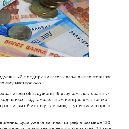
идуальный предприниматель разукомплектовывал
ую ему мастерскую.
оохранители обнаружены 15 разукомплектованных
аходящихся под таможенным контролем, а также
расписки об их отчуждении», — уточнили в пресс-
решению суда уже оплачивал штраф в размере 130
в бюджет государства он недоплатил около 3,5 млн