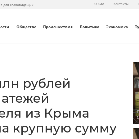
О КИА
Контакты
ия для слабовидящих
вости
Общество
Происшествия
Политика
Экономика
Т
млн рублей
латежей
еля из Крыма
П
С
а крупную сумму